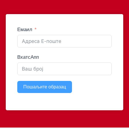
Емаил
ВхатсАпп
Пошаљите образац