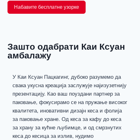
Набавите бесплатне узорке
Зашто одабрати Каи Ксуан
амбалажу
У Каи Ксуан Пацкагинг, дубоко разумемо да
свака укусна креација заслужује најизузетнију
презентацију. Као ваш поуздани партнер за
паковање, фокусирамо се на пружање високог
квалитета, иновативни дизајн кеса и фолија
за паковање хране. Од кеса за кафу до кеса
за храну за кућне љубимце, и од смрзнутих
кеса до кесица за излив, нудимо