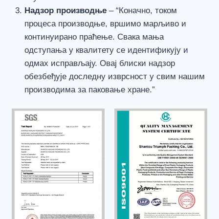
Надзор производње
– “Коначно, током
процеса производње, вршимо марљиво и
континуирано праћење. Свака мања
одступања у квалитету се идентификују и
одмах исправљају. Овај блиски надзор
обезбеђује доследну изврсност у свим нашим
производима за паковање хране.”