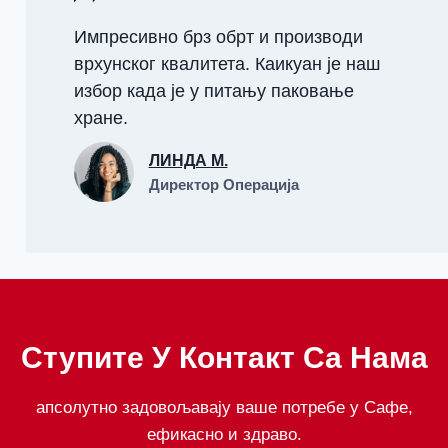
Импресивно брз обрт и производи
врхунског квалитета. Каикуан је наш
избор када је у питању паковање
хране.
ЛИНДА М.
Директор Операција
Ступите У Контакт Са Нама
апсолутно задовољавају ваше потребе у Сафе,
ефикасно и здраво.