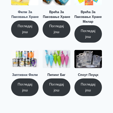
Филм За
Врећа За
Врећа За
Паковање Хране
Паковање Хране
Паковање Хране
Милар
Погледај
Погледај
Погледај
још
још
још
Заптивни Филм
Пипинг Баг
Споут Поуцх
Погледај
Погледај
Погледај
још
још
још