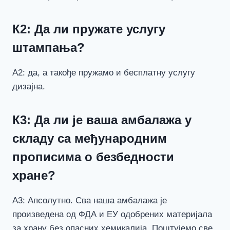
К2: Да ли пружате услугу
штампања?
А2: да, а такође пружамо и бесплатну услугу
дизајна.
К3: Да ли је ваша амбалажа у
складу са међународним
прописима о безбедности
хране?
А3: Апсолутно. Сва наша амбалажа је
произведена од ФДА и ЕУ одобрених материјала
за храну без опасних хемикалија. Поштујемо све