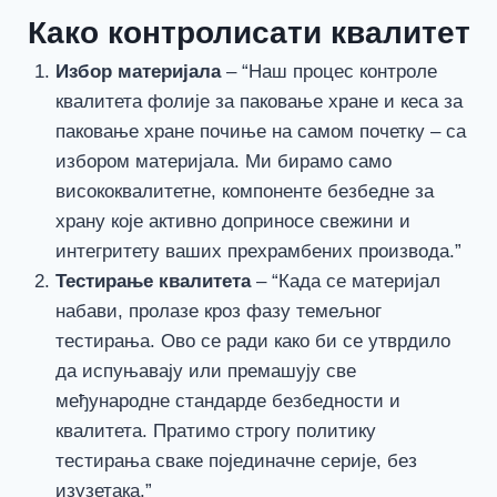
Како контролисати квалитет
Избор материјала
– “Наш процес контроле
квалитета фолије за паковање хране и кеса за
паковање хране почиње на самом почетку – са
избором материјала. Ми бирамо само
висококвалитетне, компоненте безбедне за
храну које активно доприносе свежини и
интегритету ваших прехрамбених производа.”
Тестирање квалитета
– “Када се материјал
набави, пролазе кроз фазу темељног
тестирања. Ово се ради како би се утврдило
да испуњавају или премашују све
међународне стандарде безбедности и
квалитета. Пратимо строгу политику
тестирања сваке појединачне серије, без
изузетака.”