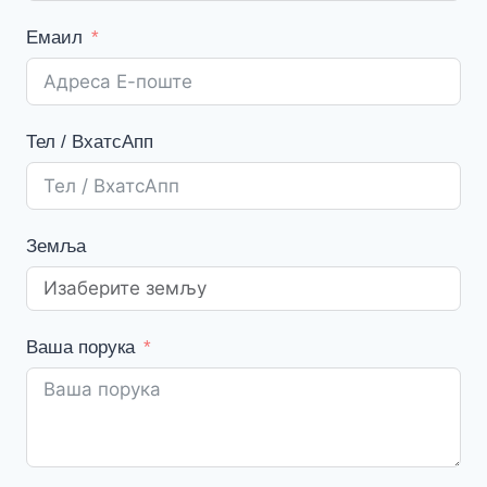
Емаил
Тел / ВхатсАпп
Земља
Ваша порука