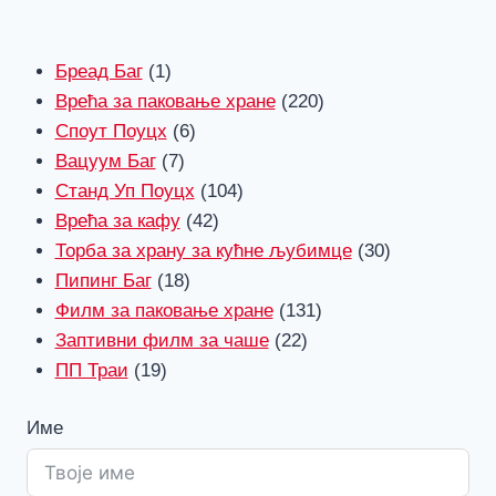
1
Бреад Баг
1
производ
220
Врећа за паковање хране
220
6
производи
Споут Поуцх
6
7
производи
Вацуум Баг
7
производи
104
Станд Уп Поуцх
104
42
производи
Врећа за кафу
42
производи
30
Торба за храну за кућне љубимце
30
18
производи
Пипинг Баг
18
производи
131
Филм за паковање хране
131
22
производи
Заптивни филм за чаше
22
19
производи
ПП Траи
19
производи
Име