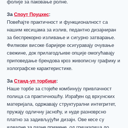
фолије за паковање ролне.
За
Споут Поуцхес
:
Повећајте практичност и функционалност са
нашим кесицама за излив, педантно дизајниран
за беспрекорно изливање и сигурно затварање.
Филмови високе баријере осигуравају очување
свежине, док прилагодљиве опције омогућавају
приповедање брендова кроз живописну графику и
холографске карактеристике.
За
Станд-уп торбице
:
Наше торбе за стојеће комбинују привлачност
полица са практичношћу. Израђен од врхунских
материјала, одржавају структурални интегритет,
пружају одличну јасноћу, и нуде разноврсно
платно за задивљујући дизајн. Ове кесе су
идеалне за разне примене, од грицкалица до