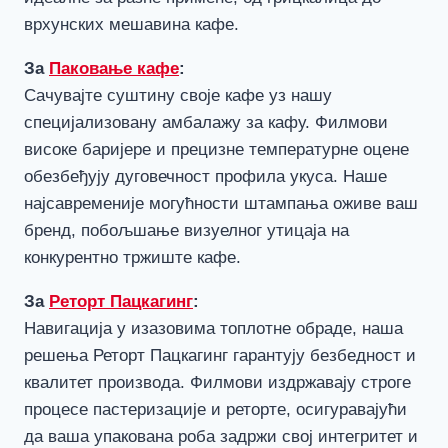
врхунских мешавина кафе.
За
Паковање кафе
:
Сачувајте суштину своје кафе уз нашу
специјализовану амбалажу за кафу. Филмови
високе баријере и прецизне температурне оцене
обезбеђују дуговечност профила укуса. Наше
најсавременије могућности штампања оживе ваш
бренд, побољшање визуелног утицаја на
конкурентно тржиште кафе.
За
Реторт Пацкагинг
:
Навигација у изазовима топлотне обраде, наша
решења Реторт Пацкагинг гарантују безбедност и
квалитет производа. Филмови издржавају строге
процесе пастеризације и реторте, осигуравајући
да ваша упакована роба задржи свој интегритет и