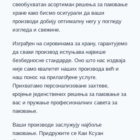
свеобухватан асортиман решења за паковање
хране како бисмо осигурали да ваши
производи добију оптималну негу у погледу
изгледа и свежине.
Изграђен на сировинама за храну, гарантујемо
да сваки производ испуњава највише
безбедносне стандарде. Оно што нас издваја
није само квалитет наших производа већ и
наш понос на прилагођене услуге.
Прихватамо персонализоване захтеве,
кројење јединствених решења за паковање за
вас и пружање професионалних савета за
паковање.
Ваши производи заслужују најбоље
паковање. Придружите се Каи Ксуан