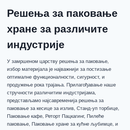
Решења за паковање
хране за различите
индустрије
У замршеном царству решења за паковање,
избор материјала је најважнији за постизање
оптималне функционалности, сигурност, и
продужење рока трајања. Прилагођавање наше
стручности различитим индустријама,
представљамо најсавременија решења за
паковање за кесице за излив, Станд-уп торбице,
Паковање кафе, Реторт Пацкагинг, Пилеће
паковање, Паковање хране за кућне љубимце, и