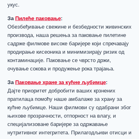
укус.
За
Пилеће паковање
:
Обезбеђивање свежине и безбедности живинских
производа, наша решења за паковање пилетине
садрже филмове високе баријере који спречавају
продирање кисеоника и минимизирају ризик од
контаминације. Паковање се чврсто држи,
очување сокова и продужење рока трајања.
За
Паковање хране за кућне љубимце
:
Дајте приоритет добробити ваших крзнених
пратилаца помоћу наше амбалаже за храну за
кућне љубимце. Наши филмови су одабрани због
њихове прозрачности, отпорност на влагу, и
специјализоване баријере за одржавање
нутритивног интегритета. Прилагодљиви отисци и