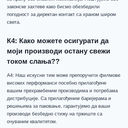
законске захтеве како бисмо обезбедили
погодност за директан контакт са храном широм
света.
К4: Како можете осигурати да
моји производи остану свежи
током слања??
А4: Наш искусни тим може препоручити филмове
високих перформанси посебно прилагођене
вашим прехрамбеним производима и потребама
дистрибуције. Са прилагођеним баријерама и
решењима за паковање, гарантујемо да ваши
производи безбедно стижу на тржиште са
очуваним квалитетом.