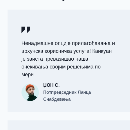
Ненадмашне опције прилагођавања и
врхунска корисничка услуга! Каикуан
је заиста превазишао наша
очекивања својим решењима по
мери.
.
ЏОН С.
Потпредседник Ланца
Снабдевања