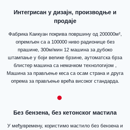
Интегрисан у дизајн, производње и
продаје
Фабрика Каикуан покрива површину од 200000м²,
опремљен са а 100000 ниво радионице без
прашине, 300м/мин 12 машина за дубоко
штампање у боји велике брзине, аутоматска брза
блистер машина са немачком технологијом ,
Машина за прављење кеса са осам страна и друга
опрема за прављење врећа високог стандарда.
Без бензена, без кетонског мастила
У међувремену, користимо мастило без бензена и