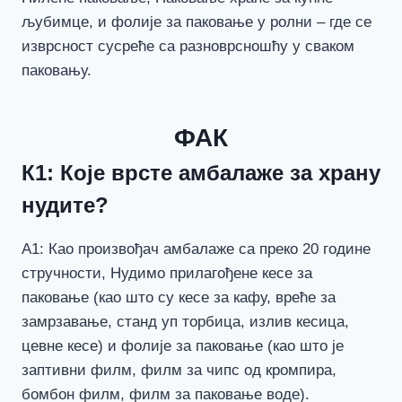
љубимце, и фолије за паковање у ролни – где се
изврсност сусреће са разноврсношћу у сваком
паковању.
ФАК
К1: Које врсте амбалаже за храну
нудите?
А1: Као произвођач амбалаже са преко 20 године
стручности, Нудимо прилагођене кесе за
паковање (као што су кесе за кафу, вреће за
замрзавање, станд уп торбица, излив кесица,
цевне кесе) и фолије за паковање (као што је
заптивни филм, филм за чипс од кромпира,
бомбон филм, филм за паковање воде).