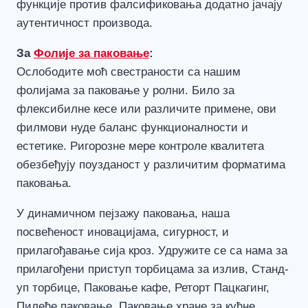
функције против фалсификовања додатно јачају
аутентичност производа.
За
Фолије за паковање
:
Ослободите моћ свестраности са нашим
фолијама за паковање у ролни. Било за
флексибилне кесе или различите примене, ови
филмови нуде баланс функционалности и
естетике. Ригорозне мере контроле квалитета
обезбеђују поузданост у различитим форматима
паковања.
У динамичном пејзажу паковања, наша
посвећеност иновацијама, сигурност, и
прилагођавање сија кроз. Удружите се са нама за
прилагођени приступ торбицама за излив, Станд-
уп торбице, Паковање кафе, Реторт Пацкагинг,
Пилеће паковање, Паковање хране за кућне