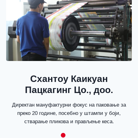
Схантоу Каикуан
Пацкагинг Цо., доо.
Директан мануфактурни фокус на паковање за
преко 20 године, посебно у штампи у боји,
стварање пликова и прављење кеса.