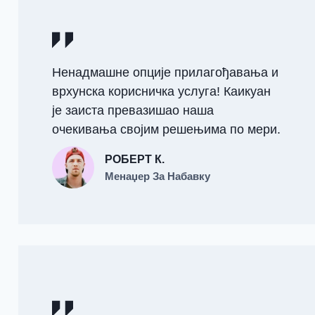
Ненадмашне опције прилагођавања и
врхунска корисничка услуга! Каикуан
је заиста превазишао наша
очекивања својим решењима по мери.
РОБЕРТ К.
Менаџер За Набавку