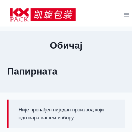
Пређи
на
садржај
Обичај
Папирната
Није пронађен ниједан производ који
одговара вашем избору.