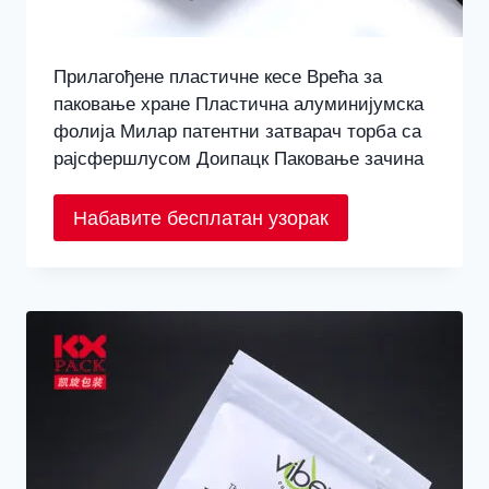
Прилагођене пластичне кесе Врећа за
паковање хране Пластична алуминијумска
фолија Милар патентни затварач торба са
рајсфершлусом Доипацк Паковање зачина
Набавите бесплатан узорак