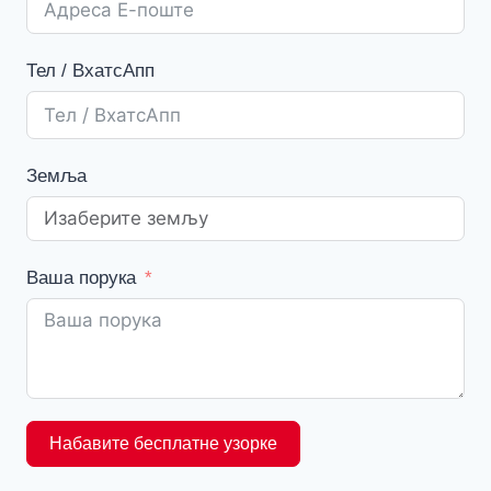
Тел / ВхатсАпп
Земља
Ваша порука
Набавите бесплатне узорке