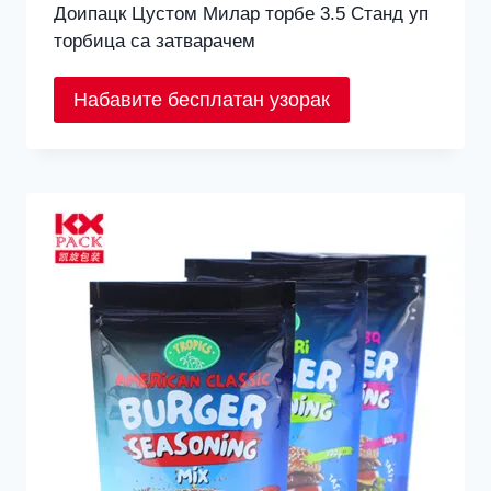
Доипацк Цустом Милар торбе 3.5 Станд уп
торбица са затварачем
Набавите бесплатан узорак