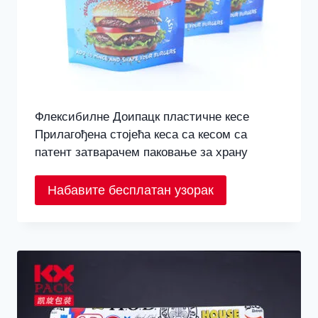
Флексибилне Доипацк пластичне кесе
Прилагођена стојећа кеса са кесом са
патент затварачем паковање за храну
Набавите бесплатан узорак