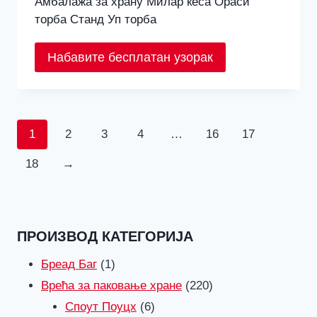
Амбалажа за храну Милар кеса Ораси
торба Станд Уп торба
Набавите бесплатан узорак
1
2
3
4
…
16
17
18
→
ПРОИЗВОД КАТЕГОРИЈА
1
Бреад Баг
1
производ
220
Врећа за паковање хране
220
6
производи
Споут Поуцх
6