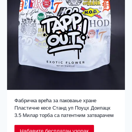
Фабричка врећа за паковање хране
Пластичне кесе Станд уп Поуцх Доипацк
3.5 Милар торба са патентним затварачем
Набавите бесплатан узорак