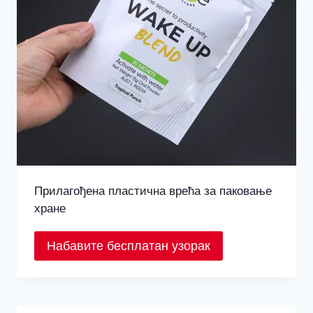
Прилагођена пластична врећа за паковање
хране
Набавите бесплатан узорак