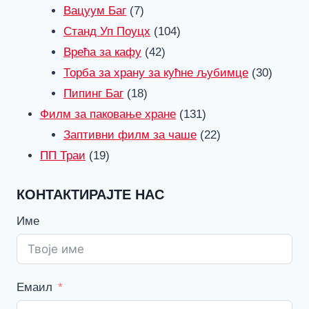
7
производи
Вацуум Баг
7
производи
104
Станд Уп Поуцх
104
42
производи
Врећа за кафу
42
производи
30
Торба за храну за кућне љубимце
30
18
произв
Пипинг Баг
18
производи
131
Филм за паковање хране
131
производи
22
Заптивни филм за чаше
22
19
производи
ПП Траи
19
производи
КОНТАКТИРАЈТЕ НАС
Име
Емаил