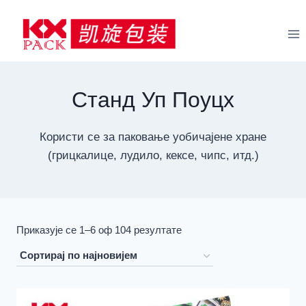
Пређи
на
садржај
Станд Уп Поуцх
Користи се за паковање уобичајене хране
(грицкалице, лудило, кексе, чипс, итд.)
Сортирано
Приказује се 1–6 оф 104 резултате
по
најновијем