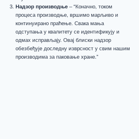
Надзор производње
– “Коначно, током
процеса производње, вршимо марљиво и
континуирано праћење. Свака мања
одступања у квалитету се идентификују и
одмах исправљају. Овај блиски надзор
обезбеђује доследну изврсност у свим нашим
производима за паковање хране.”