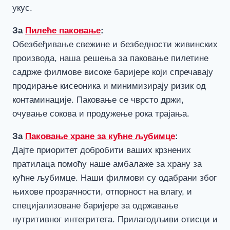
укус.
За
Пилеће паковање
:
Обезбеђивање свежине и безбедности живинских
производа, наша решења за паковање пилетине
садрже филмове високе баријере који спречавају
продирање кисеоника и минимизирају ризик од
контаминације. Паковање се чврсто држи,
очување сокова и продужење рока трајања.
За
Паковање хране за кућне љубимце
:
Дајте приоритет добробити ваших крзнених
пратилаца помоћу наше амбалаже за храну за
кућне љубимце. Наши филмови су одабрани због
њихове прозрачности, отпорност на влагу, и
специјализоване баријере за одржавање
нутритивног интегритета. Прилагодљиви отисци и