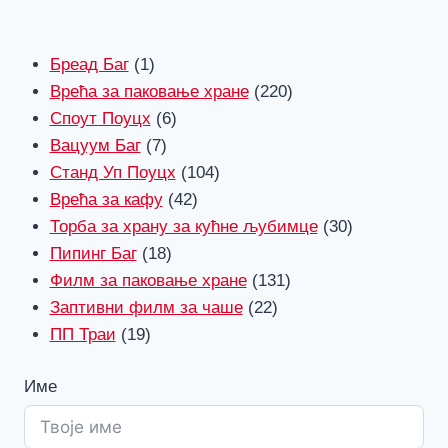
1
Бреад Баг
1
производ
220
Врећа за паковање хране
220
6
производи
Споут Поуцх
6
7
производи
Вацуум Баг
7
производи
104
Станд Уп Поуцх
104
42
производи
Врећа за кафу
42
производи
30
Торба за храну за кућне љубимце
30
18
производи
Пипинг Баг
18
производи
131
Филм за паковање хране
131
22
производи
Заптивни филм за чаше
22
19
производи
ПП Траи
19
производи
Име