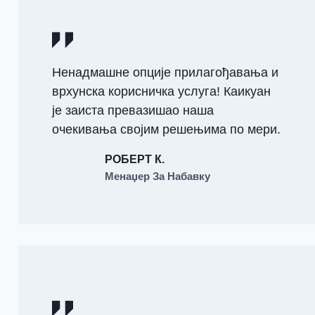
Ненадмашне опције прилагођавања и
врхунска корисничка услуга! Каикуан
је заиста превазишао наша
очекивања својим решењима по мери.
РОБЕРТ К.
Менаџер За Набавку