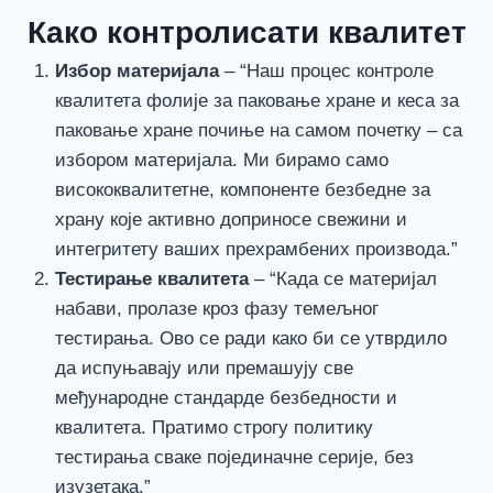
Како контролисати квалитет
Избор материјала
– “Наш процес контроле
квалитета фолије за паковање хране и кеса за
паковање хране почиње на самом почетку – са
избором материјала. Ми бирамо само
висококвалитетне, компоненте безбедне за
храну које активно доприносе свежини и
интегритету ваших прехрамбених производа.”
Тестирање квалитета
– “Када се материјал
набави, пролазе кроз фазу темељног
тестирања. Ово се ради како би се утврдило
да испуњавају или премашују све
међународне стандарде безбедности и
квалитета. Пратимо строгу политику
тестирања сваке појединачне серије, без
изузетака.”