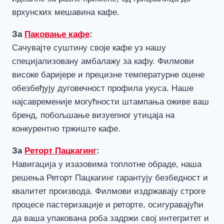
врхунских мешавина кафе.
За
Паковање кафе
:
Сачувајте суштину своје кафе уз нашу
специјализовану амбалажу за кафу. Филмови
високе баријере и прецизне температурне оцене
обезбеђују дуговечност профила укуса. Наше
најсавременије могућности штампања оживе ваш
бренд, побољшање визуелног утицаја на
конкурентно тржиште кафе.
За
Реторт Пацкагинг
:
Навигација у изазовима топлотне обраде, наша
решења Реторт Пацкагинг гарантују безбедност и
квалитет производа. Филмови издржавају строге
процесе пастеризације и реторте, осигуравајући
да ваша упакована роба задржи свој интегритет и