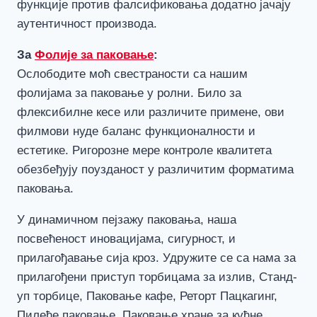
функције против фалсификовања додатно јачају
аутентичност производа.
За
Фолије за паковање
:
Ослободите моћ свестраности са нашим
фолијама за паковање у ролни. Било за
флексибилне кесе или различите примене, ови
филмови нуде баланс функционалности и
естетике. Ригорозне мере контроле квалитета
обезбеђују поузданост у различитим форматима
паковања.
У динамичном пејзажу паковања, наша
посвећеност иновацијама, сигурност, и
прилагођавање сија кроз. Удружите се са нама за
прилагођени приступ торбицама за излив, Станд-
уп торбице, Паковање кафе, Реторт Пацкагинг,
Пилеће паковање, Паковање хране за кућне