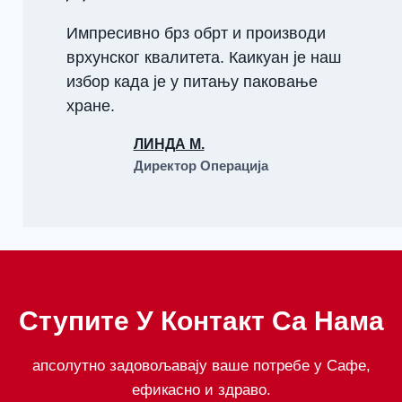
Импресивно брз обрт и производи
врхунског квалитета. Каикуан је наш
избор када је у питању паковање
хране.
ЛИНДА М.
Директор Операција
Ступите У Контакт Са Нама
апсолутно задовољавају ваше потребе у Сафе,
ефикасно и здраво.