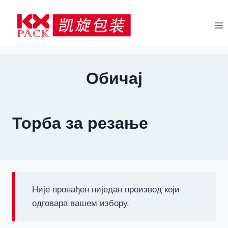
Пређи
на
садржај
Обичај
Торба за резање
Није пронађен ниједан производ који
одговара вашем избору.