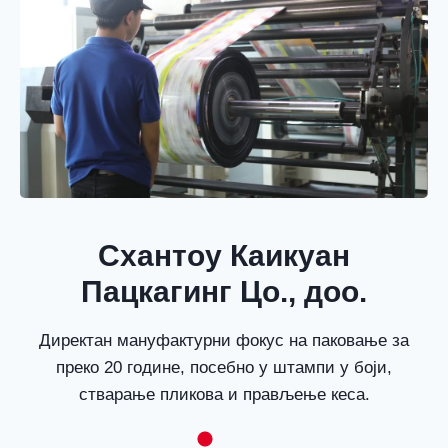
Схантоу Каикуан
Пацкагинг Цо., доо.
Директан мануфактурни фокус на паковање за
преко 20 године, посебно у штампи у боји,
стварање пликова и прављење кеса.