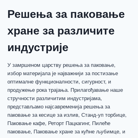
Решења за паковање
хране за различите
индустрије
У замршеном царству решења за паковање,
избор материјала је најважнији за постизање
оптималне функционалности, сигурност, и
продужење рока трајања. Прилагођавање наше
стручности различитим индустријама,
представљамо најсавременија решења за
паковање за кесице за излив, Станд-уп торбице,
Паковање кафе, Реторт Пацкагинг, Пилеће
паковање, Паковање хране за кућне љубимце, и