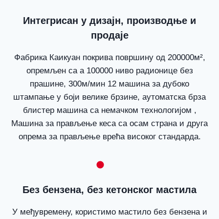
Интегрисан у дизајн, производње и
продаје
Фабрика Каикуан покрива површину од 200000м²,
опремљен са а 100000 ниво радионице без
прашине, 300м/мин 12 машина за дубоко
штампање у боји велике брзине, аутоматска брза
блистер машина са немачком технологијом ,
Машина за прављење кеса са осам страна и друга
опрема за прављење врећа високог стандарда.
Без бензена, без кетонског мастила
У међувремену, користимо мастило без бензена и