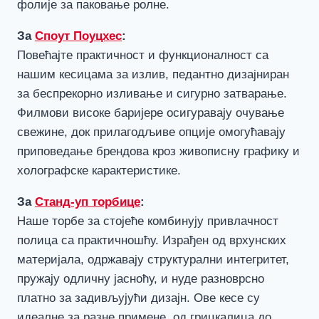
фолије за паковање ролне.
За
Споут Поуцхес
:
Повећајте практичност и функционалност са
нашим кесицама за излив, педантно дизајниран
за беспрекорно изливање и сигурно затварање.
Филмови високе баријере осигуравају очување
свежине, док прилагодљиве опције омогућавају
приповедање брендова кроз живописну графику и
холографске карактеристике.
За
Станд-уп торбице
:
Наше торбе за стојеће комбинују привлачност
полица са практичношћу. Израђен од врхунских
материјала, одржавају структурални интегритет,
пружају одличну јасноћу, и нуде разноврсно
платно за задивљујући дизајн. Ове кесе су
идеалне за разне примене, од грицкалица до