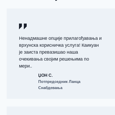
Ненадмашне опције прилагођавања и
врхунска корисничка услуга! Каикуан
је заиста превазишао наша
очекивања својим решењима по
мери.
.
ЏОН С.
Потпредседник Ланца
Снабдевања