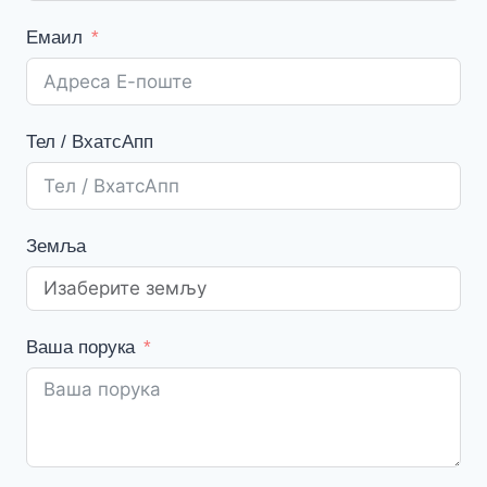
Емаил
Тел / ВхатсАпп
Земља
Ваша порука