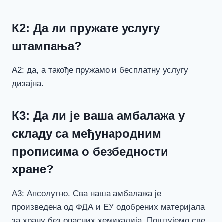
К2: Да ли пружате услугу
штампања?
А2: да, а такође пружамо и бесплатну услугу
дизајна.
К3: Да ли је ваша амбалажа у
складу са међународним
прописима о безбедности
хране?
А3: Апсолутно. Сва наша амбалажа је
произведена од ФДА и ЕУ одобрених материјала
за храну без опасних хемикалија. Поштујемо све