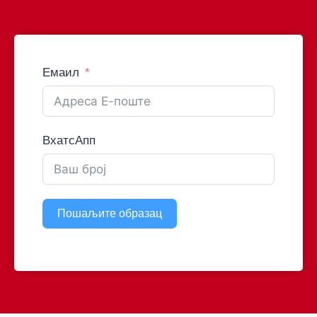
Емаил
ВхатсАпп
Пошаљите образац