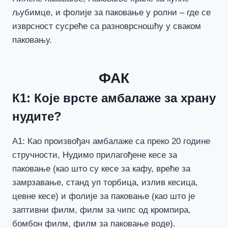
љубимце, и фолије за паковање у ролни – где се
изврсност сусреће са разноврсношћу у сваком
паковању.
ФАК
К1: Које врсте амбалаже за храну
нудите?
А1: Као произвођач амбалаже са преко 20 године
стручности, Нудимо прилагођене кесе за
паковање (као што су кесе за кафу, вреће за
замрзавање, станд уп торбица, излив кесица,
цевне кесе) и фолије за паковање (као што је
заптивни филм, филм за чипс од кромпира,
бомбон филм, филм за паковање воде).