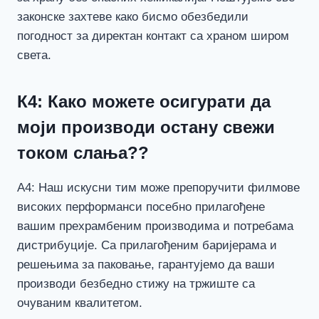
законске захтеве како бисмо обезбедили
погодност за директан контакт са храном широм
света.
К4: Како можете осигурати да
моји производи остану свежи
током слања??
А4: Наш искусни тим може препоручити филмове
високих перформанси посебно прилагођене
вашим прехрамбеним производима и потребама
дистрибуције. Са прилагођеним баријерама и
решењима за паковање, гарантујемо да ваши
производи безбедно стижу на тржиште са
очуваним квалитетом.