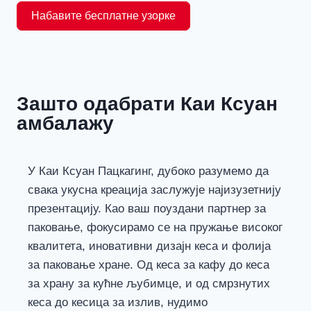
Набавите бесплатне узорке
Зашто одабрати Каи Ксуан
амбалажу
У Каи Ксуан Пацкагинг, дубоко разумемо да
свака укусна креација заслужује најизузетнију
презентацију. Као ваш поуздани партнер за
паковање, фокусирамо се на пружање високог
квалитета, иновативни дизајн кеса и фолија
за паковање хране. Од кеса за кафу до кеса
за храну за кућне љубимце, и од смрзнутих
кеса до кесица за излив, нудимо