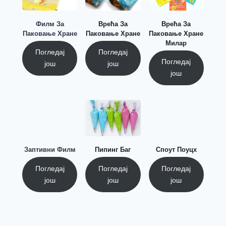
Филм За
Врећа За
Врећа За
Паковање Хране
Паковање Хране
Паковање Хране
Милар
Погледај
Погледај
Погледај
још
још
још
Заптивни Филм
Пипинг Баг
Споут Поуцх
Погледај
Погледај
Погледај
још
још
још