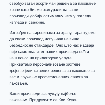
свеобухватан асортиман решења за паковање
хране како бисмо осигурали да ваши
производи добију оптималну негу у погледу
изгледа и свежине.
Изграђен на сировинама за храну, гарантујемо
да сваки производ испуњава највише
безбедносне стандарде. Оно што нас издваја
није само квалитет наших производа већ и
наш понос на прилагођене услуге.
Прихватамо персонализоване захтеве,
кројење јединствених решења за паковање за
вас и пружање професионалних савета за
паковање.
Ваши производи заслужују најбоље
паковање. Придружите се Каи Ксуан