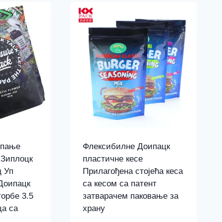
мпање
Флексибилне Доипацк
 Зиплоцк
пластичне кесе
 Уп
Прилагођена стојећа кеса
 Доипацк
са кесом са патент
орбе 3.5
затварачем паковање за
ца са
храну