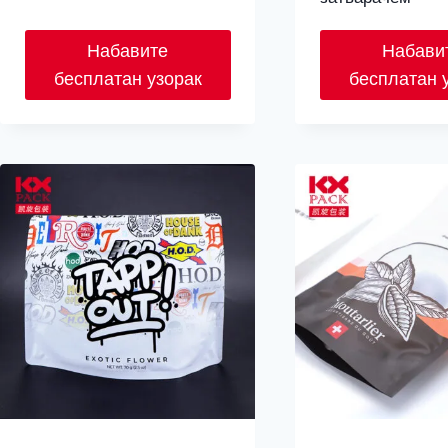
Набавите
Набави
бесплатан узорак
бесплатан 