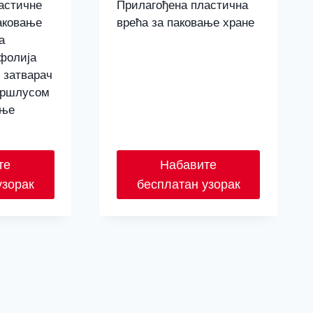
астичне
Прилагођена пластична
аковање
врећа за паковање хране
а
фолија
 затварач
ершлусом
ање
те
Набавите
узорак
бесплатан узорак