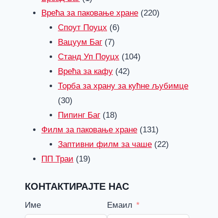
производ
220
Врећа за паковање хране
220
6
производи
Споут Поуцх
6
7
производи
Вацуум Баг
7
производи
104
Станд Уп Поуцх
104
42
производи
Врећа за кафу
42
производи
Торба за храну за кућне љубимце
30
30
производи
18
Пипинг Баг
18
производи
131
Филм за паковање хране
131
производи
22
Заптивни филм за чаше
22
19
производи
ПП Траи
19
производи
КОНТАКТИРАЈТЕ НАС
Име
Емаил