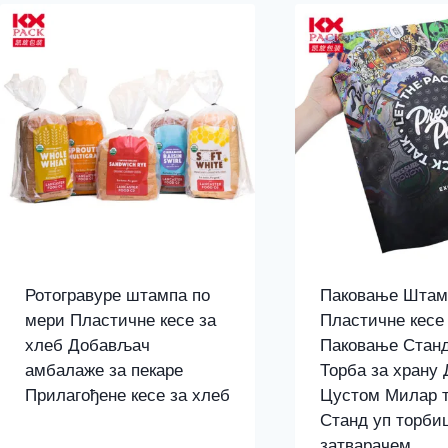
најновијем
Ротогравуре штампа по
Паковање Шта
мери Пластичне кесе за
Пластичне кесе
хлеб Добављач
Паковање Станд
амбалаже за пекаре
Торба за храну
Прилагођене кесе за хлеб
Цустом Милар т
Станд уп торби
затварачем