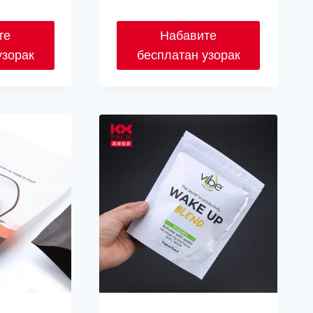
те
Набавите
узорак
бесплатан узорак