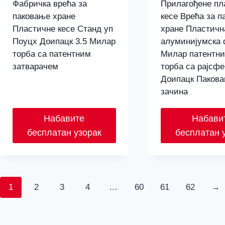
Фабричка врећа за
Прилагођене пл
паковање хране
кесе Врећа за п
Пластичне кесе Станд уп
хране Пластичн
Поуцх Доипацк 3.5 Милар
алуминијумска 
торба са патентним
Милар патентни
затварачем
торба са рајсф
Доипацк Паков
зачина
Набавите
Набави
бесплатан узорак
бесплатан 
1
2
3
4
…
60
61
62
→