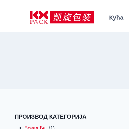
Пређи
на
Кућа
садржај
ПРОИЗВОД КАТЕГОРИЈА
1
Бреад Баг
1