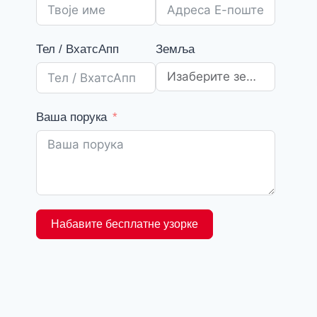
Тел / ВхатсАпп
Земља
Ваша порука
Набавите бесплатне узорке