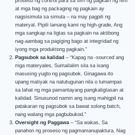
proseso ng control para sa film ng pagkain ng film
at mga bag ng packaging ng pagkain ay
nagsisimula sa simula – na may pagpili ng
materyal. Pipili lamang kami ng high-grade, Ang
mga sangkap na ligtas sa pagkain na aktibong
nag-aambag sa pagiging bago at integridad ng
iyong mga produktong pagkain.”
Pagsubok sa kalidad
– “Kapag na -sourced ang
mga materyales, Sumailalim sila sa isang
masusing yugto ng pagsubok. Ginagawa ito
upang matiyak na natutugunan nila o lumampas
sa lahat ng mga pamantayang pangkaligtasan at
kalidad. Sinusunod namin ang isang mahigpit na
patakaran ng pagsubok sa bawat solong batch,
nang walang mga pagbubukod.”
Oversight ng Paggawa
– “Sa wakas, Sa
panahon ng proseso ng pagmamanupaktura, Nag