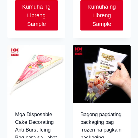
Kumuha ng
Kumuha ng
Libreng
Libreng
Sample
Sample
Mga Disposable
Bagong pagdating
Cake Decorating
packaging bag
Anti Burst Icing
frozen na pagkain
Bag para sa Lahat
packaging