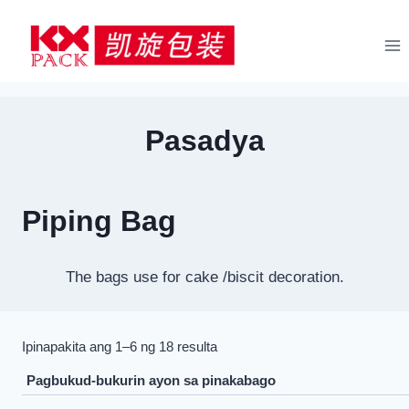
Lumaktaw
sa
nilalaman
Pasadya
Piping Bag
The bags use for cake /biscit decoration
.
Pinagsunod
Ipinapakita ang 1–6 ng 18 resulta
-
sunod