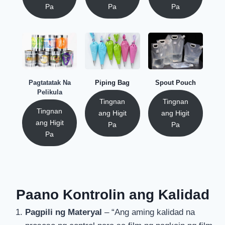
Pa
Pa
Pa
Pagtatatak Na
Piping Bag
Spout Pouch
Pelikula
Tingnan
Tingnan
Tingnan
ang Higit
ang Higit
ang Higit
Pa
Pa
Pa
Paano Kontrolin ang Kalidad
Pagpili ng Materyal
– “Ang aming kalidad na