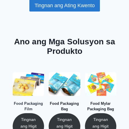
Tingnan ang Ating Kwento
Ano ang Mga Solusyon sa
Produkto
Food Packaging
Food Packaging
Food Mylar
Film
Bag
Packaging Bag
Tingnan
Tingnan
Tingnan
ang Higit
ang Higit
ang Higit