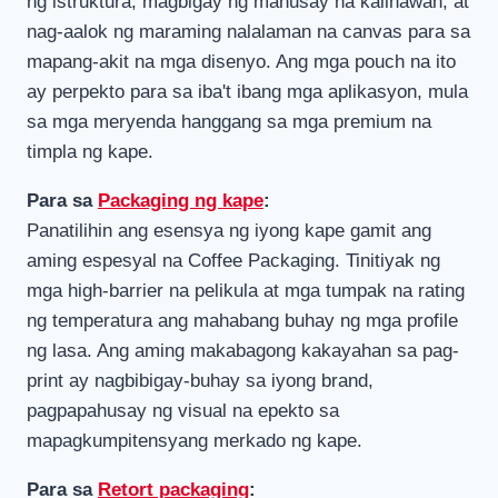
ng istruktura, magbigay ng mahusay na kalinawan, at
nag-aalok ng maraming nalalaman na canvas para sa
mapang-akit na mga disenyo. Ang mga pouch na ito
ay perpekto para sa iba't ibang mga aplikasyon, mula
sa mga meryenda hanggang sa mga premium na
timpla ng kape.
Para sa
Packaging ng kape
:
Panatilihin ang esensya ng iyong kape gamit ang
aming espesyal na Coffee Packaging. Tinitiyak ng
mga high-barrier na pelikula at mga tumpak na rating
ng temperatura ang mahabang buhay ng mga profile
ng lasa. Ang aming makabagong kakayahan sa pag-
print ay nagbibigay-buhay sa iyong brand,
pagpapahusay ng visual na epekto sa
mapagkumpitensyang merkado ng kape.
Para sa
Retort packaging
: