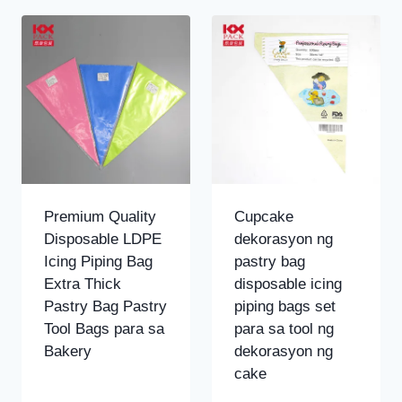
ng
pinakabagong
Premium Quality
Cupcake
Disposable LDPE
dekorasyon ng
Icing Piping Bag
pastry bag
Extra Thick
disposable icing
Pastry Bag Pastry
piping bags set
Tool Bags para sa
para sa tool ng
Bakery
dekorasyon ng
cake