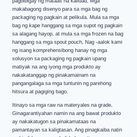
pagbibigay ng mataas na kalidad, Mga
makabagong disenyo para sa mga bag ng
packaging ng pagkain at pelikula. Mula sa mga
bag ng kape hanggang sa mga supot ng pagkain
sa alagang hayop, at mula sa mga frozen na bag
hanggang sa mga spout pouch, Nag -aalok kami
ng isang komprehensibong hanay ng mga
solusyon sa packaging ng pagkain upang
matiyak na ang iyong mga produkto ay
nakakatanggap ng pinakamainam na
pangangalaga sa mga tuntunin ng parehong
hitsura at pagiging bago.
Itinayo sa mga raw na materyales na grade,
Ginagarantiyahan namin na ang bawat produkto
ay nakakatugon sa pinakamataas na
pamantayan sa kaligtasan. Ang pinagkaiba natin