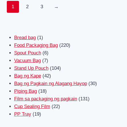
1
2
3
→
1
Bread bag
1
produkto
220
Food Packaging Bag
220
6
mga
Spout Pouch
6
7
mga
produkto
Vacuum Bag
7
mga
produkto
104
Stand Up Pouch
104
produkto
42
mga
Bag ng Kape
42
mga
produkto
30
Bag ng Pagkain ng Alagang Hayop
30
18
produkto
mga
Piping Bag
18
mga
131
produkto
Film sa packaging ng pagkain
131
produkto
22
mga
Cup Sealing Film
22
19
mga
produkto
PP Tray
19
mga
produkto