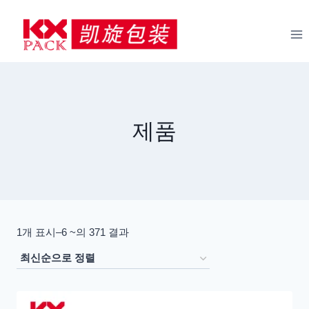
콘
텐
츠
로
건
너
뛰
제품
기
최
1개 표시–6 ~의 371 결과
신
으
로