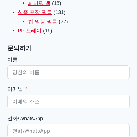
품
18
제
파이핑 백
18
제
131
품
식품 포장 필름
131
품
제
22
컵 밀봉 필름
22
19
품
제
PP 트레이
19
제
품
문의하기
품
이름
이메일
전화/WhatsApp