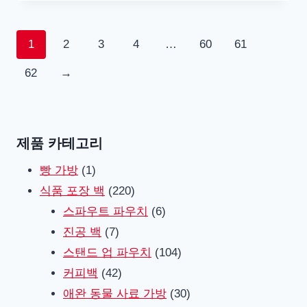
1
2
3
4
…
60
61
62
→
제품 카테고리
1
빵 가방
1
제
220
식품 포장 백
220
품
제
6
스파우트 파우치
6
7
품
제
진공 백
7
제
품
104
스탠드 업 파우치
104
품
42
제
커피백
42
제
품
30
애완 동물 사료 가방
30