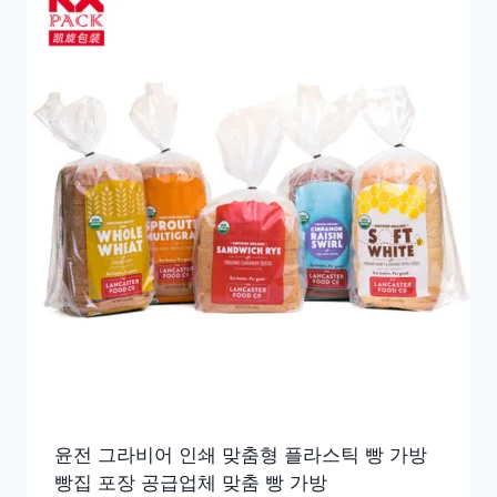
정
렬
되
었
습
니
다
윤전 그라비어 인쇄 맞춤형 플라스틱 빵 가방
빵집 포장 공급업체 맞춤 빵 가방