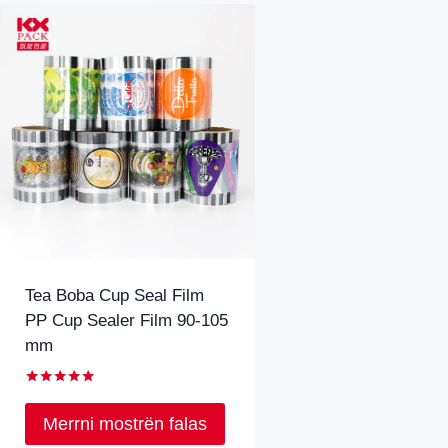
Tea Boba Cup Seal Film
PP Cup Sealer Film 90-105
mm
Vlerësuar
5.00
Merrni mostrën falas
jashtë nga
5