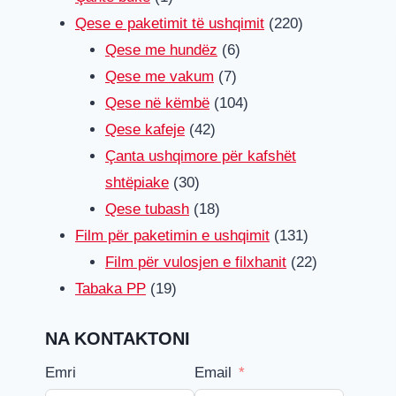
produkt
220
Qese e paketimit të ushqimit
220
6
produkteve
Qese me hundëz
6
7
produkteve
Qese me vakum
7
produkteve
104
Qese në këmbë
104
42
produkteve
Qese kafeje
42
produkteve
Çanta ushqimore për kafshët
30
shtëpiake
30
produkteve
18
Qese tubash
18
produkteve
131
Film për paketimin e ushqimit
131
produkteve
22
Film për vulosjen e filxhanit
22
19
produkteve
Tabaka PP
19
produkteve
NA KONTAKTONI
Emri
Email