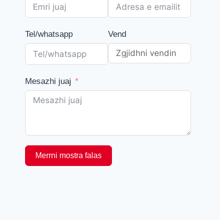
Tel/whatsapp
Vend
Mesazhi juaj
Merrni mostra falas