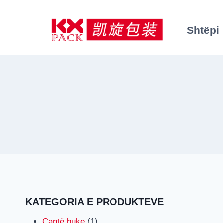
Kalo
te
Shtëpi
përmbajtja
KATEGORIA E PRODUKTEVE
1
Çantë buke
1